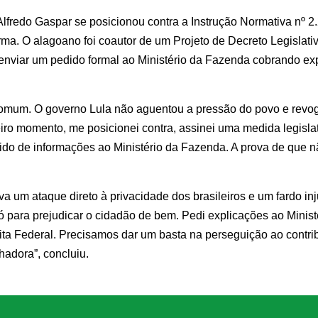
lfredo Gaspar se posicionou contra a Instrução Normativa nº 2
orma. O alagoano foi coautor de um Projeto de Decreto Legislati
 enviar um pedido formal ao Ministério da Fazenda cobrando ex
omum. O governo Lula não aguentou a pressão do povo e revo
ro momento, me posicionei contra, assinei uma medida legislat
do de informações ao Ministério da Fazenda. A prova de que nã
a um ataque direto à privacidade dos brasileiros e um fardo in
para prejudicar o cidadão de bem. Pedi explicações ao Ministé
ta Federal. Precisamos dar um basta na perseguição ao contrib
hadora”, concluiu.