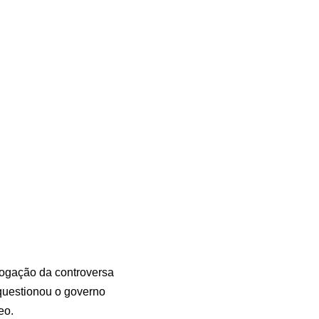
vogação da controversa
questionou o governo
eo.