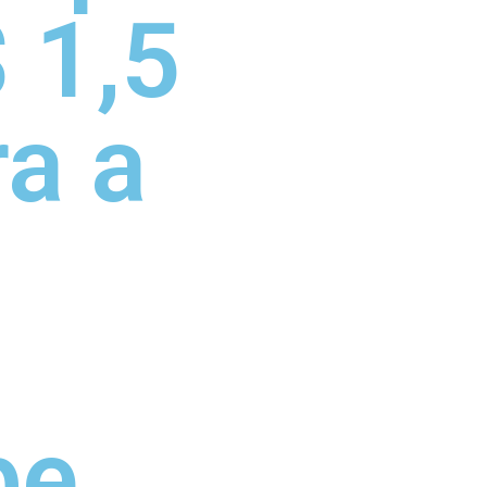
 1,5
ra a
be