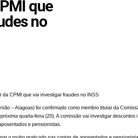
CPMI que
audes no
ar da CPMI que vai investigar fraudes no INSS
União – Alagoas) foi confirmado como membro titular da Comiss
róxima quarta-feira (20). A comissão vai investigar descontos
aposentados e pensionistas.
gar o roubo praticado nas contas de aposentados e pensionista