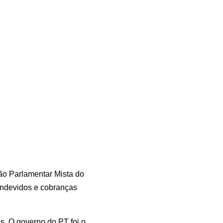
ão Parlamentar Mista do
 indevidos e cobranças
s. O governo do PT foi o