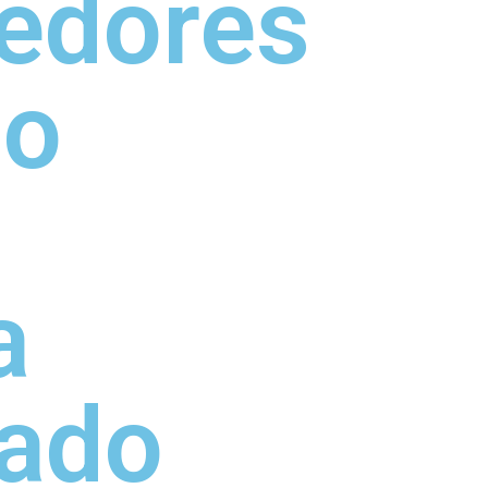
edores
 o
a
çado