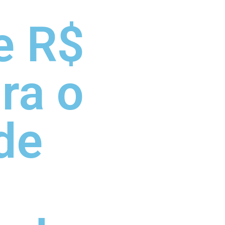
e R$
ra o
de