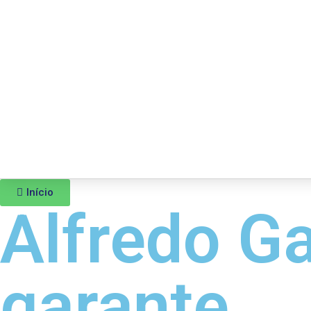
Início
Alfredo G
garante