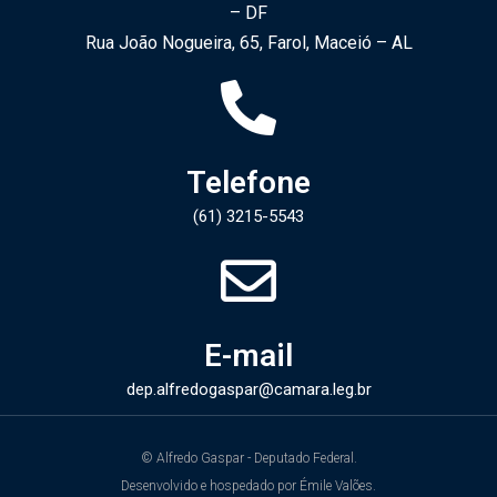
– DF
Rua João Nogueira, 65, Farol, Maceió – AL
Telefone
(61) 3215-5543​
E-mail
dep.alfredogaspar@camara.leg.br​
© Alfredo Gaspar - Deputado Federal.
Desenvolvido e hospedado por Émile Valões.